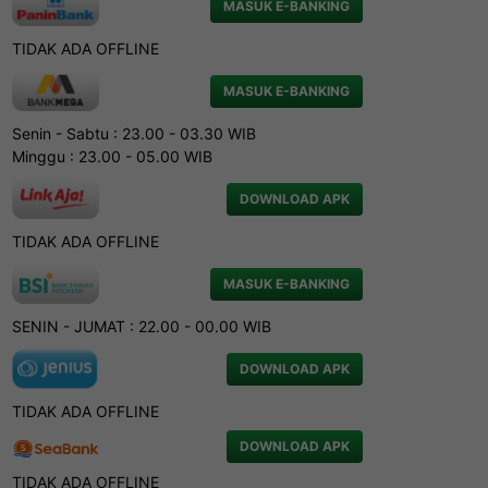
MASUK E-BANKING
TIDAK ADA OFFLINE
MASUK E-BANKING
Senin - Sabtu : 23.00 - 03.30 WIB
Minggu : 23.00 - 05.00 WIB
DOWNLOAD APK
TIDAK ADA OFFLINE
MASUK E-BANKING
SENIN - JUMAT : 22.00 - 00.00 WIB
DOWNLOAD APK
TIDAK ADA OFFLINE
DOWNLOAD APK
TIDAK ADA OFFLINE