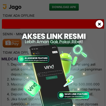
DOWNLOAD APK
TIDAK ADA OFFLINE
×
MASUK E-BANKING
SENIN - MINGGU: 22.00 - 00.00 WIB
DOWNLOAD APK
TIDAK ADA OFFLINE
MILDCASINO KETENTUAN DEPOSIT :
Deposit adalah penukaran chips dari transfer uang asli
untuk bermain dalam game dengan melakukan pengiriman
deposit melalui account bank anda.
Minimal Deposit = 50.000 IDR
Maximal untuk 1 kali melakukan deposit Rp 500.000.000
dan dapat deposit berkali-kali tanpa batas setiap harinya.
Deposit hanya dapat diproses selama BANK ONLINE.
Jika BANK SEDANG OFFLINE atau BANK SEDANG
GANGGUAN semua proses deposit tidak dapat diproses