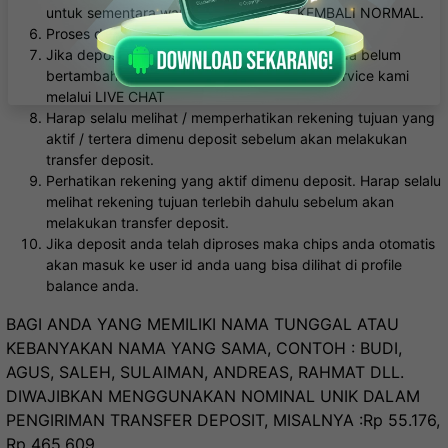
untuk sementara waktu sampai BANK KEMBALI NORMAL.
Proses deposit kami sangat cepat 1-3 menit.
Jika deposit anda telah diproses tapi chip anda belum
bertambah harap menghubungi Customer Service kami
melalui LIVE CHAT
Harap selalu melihat / memperhatikan rekening tujuan yang
aktif / tertera dimenu deposit sebelum akan melakukan
transfer deposit.
Perhatikan rekening yang aktif dimenu deposit. Harap selalu
melihat rekening tujuan terlebih dahulu sebelum akan
melakukan transfer deposit.
Jika deposit anda telah diproses maka chips anda otomatis
akan masuk ke user id anda uang bisa dilihat di profile
balance anda.
BAGI ANDA YANG MEMILIKI NAMA TUNGGAL ATAU
KEBANYAKAN NAMA YANG SAMA, CONTOH : BUDI,
AGUS, SALEH, SULAIMAN, ANDREAS, RAHMAT DLL.
DIWAJIBKAN MENGGUNAKAN NOMINAL UNIK DALAM
PENGIRIMAN TRANSFER DEPOSIT, MISALNYA :Rp 55.176,
Rp 465.609