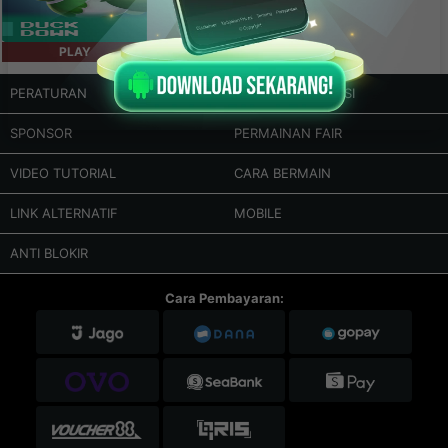
PLAY
PERATURAN
KEBIJAKAN PRIVASI
SPONSOR
PERMAINAN FAIR
VIDEO TUTORIAL
CARA BERMAIN
LINK ALTERNATIF
MOBILE
ANTI BLOKIR
Cara Pembayaran: