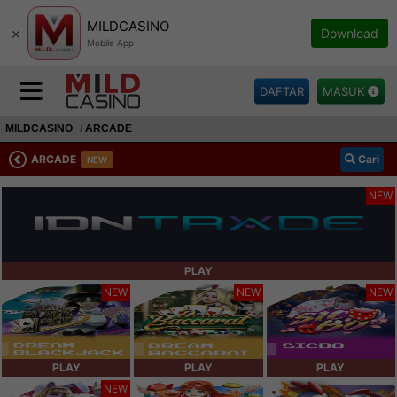
MILDCASINO
×
Download
Mobile App
DAFTAR
MASUK
MILDCASINO
ARCADE
ARCADE
Cari
NEW
NEW
PLAY
NEW
NEW
NEW
PLAY
PLAY
PLAY
NEW