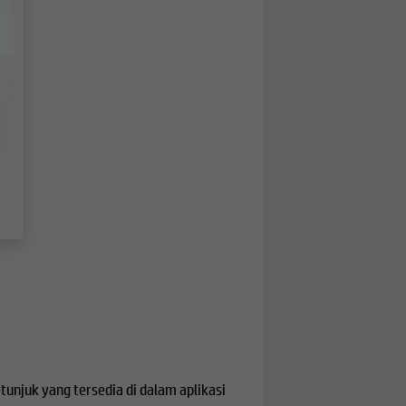
tunjuk yang tersedia di dalam aplikasi