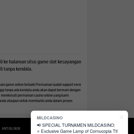
i ke halaman situs game slot kesayangan
i tanpa kendala.
ain game online terbaik! Permainan sudah support versi
gga tanpa ada kendala anda akan dapat bermain dengan
enikmati permainan casino online yang kami
n anda ataupun untuk membantu anda dalam proses
MILDCASINO
📢 SPECIAL TURNAMEN MILDCASINO:
ANTI BLOKIR
⭐️ Exclusive Game Lamp of Cornucopia Ttl