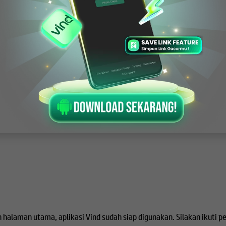
halaman utama, aplikasi Vind sudah siap digunakan. Silakan ikuti pe