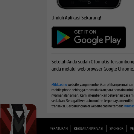
Unduh Aplikasi Sekarang!
Setelah Anda sudah Otomatis Tersambung 
anda melalui web browser Google Chrome,
Mildcasino
website yang memberikan pilihan permainan ca
mobile phone sehingga memudahkan para pemain untuk be
nyaman dan aman. Kami memberikan pelayanan para me
sediakan. Sebagai live casino online terpercaya memil
transaksi. Bergabunglah di website casino terbaik
Mildca
PERATURAN
KEBIJAKAN PRIVASI
SPONSOR
PE