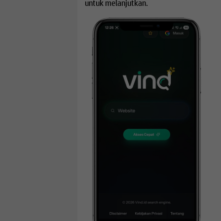
untuk melanjutkan.