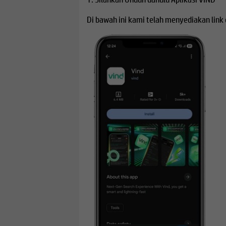
1. Silahkan Unduh dahulu Aplikasi VIND
Di bawah ini kami telah menyediakan link 